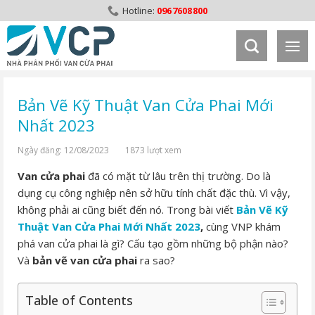
Skip
0967608800
to
content
Bản Vẽ Kỹ Thuật Van Cửa Phai Mới
Nhất 2023
Ngày đăng: 12/08/2023
1873 lượt xem
Van cửa phai
đã có mặt từ lâu trên thị trường. Do là
dụng cụ công nghiệp nên sở hữu tính chất đặc thù. Vì vậy,
không phải ai cũng biết đến nó. Trong bài viết
Bản Vẽ Kỹ
Thuật Van Cửa Phai Mới Nhất 2023
,
cùng VNP khám
phá van cửa phai là gì? Cấu tạo gồm những bộ phận nào?
Và
bản vẽ van cửa phai
ra sao?
Table of Contents