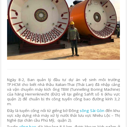
Ngày 8-2, Ban quản lý đầu tư dự án vệ sinh môi trường
TP.HCM cho biết nhà thầu Italian-Thai (Thái Lan) đã nhập cảng
và vận chuyển máy kích ống TBM (Tunnelling Boring Machine)
của hãng Herrenknecht (Đức) về tại giếng Sahft số 6 (khu vực
quận 2) để chuẩn bị thi công tuyến cống bao đường kính 3,2
m.
Đây là tuyến cống nối từ giếng bờ Đông
sông Sài Gòn
đến khu
vực xây dựng nhà máy xử lý nước thải lưu vực Nhiêu Lộc – Thị
Nghè (tại chân cầu Phú Mỹ, quận 2).
Tuyến
cống bao
dài khoảng 8,0 km, được khoan kích ngầm ở