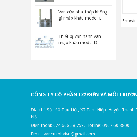
Van cửa phai thép không
gỉ nhập khẩu model C
Showing
Thiết bị vận hành van
nhập khẩu model D
CÔNG TY CỔ PHẦN CƠ ĐIỆN VÀ MÔI TRƯỜ
Địa chỉ: Số 160 Tựu Liệt, Xã Tam Hiệp, Huyện Thanh 
Nội
Điện thoại: 024 666 38 759, Hotline: 0967 60 8800
Email: vancuaphaivn@gmail.com