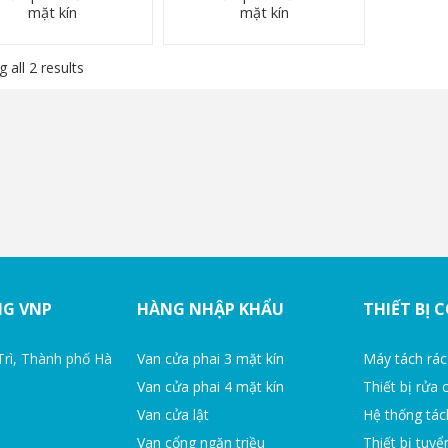
mặt kín
mặt kín
 all 2 results
NG VNP
HÀNG NHẬP KHẨU
THIẾT BỊ 
Trì, Thành phố Hà
Van cửa phai 3 mặt kín
Máy tách rác
Van cửa phai 4 mặt kín
Thiết bị rửa 
Van cửa lật
Hệ thống tác
Van cổng ngăn triều
Thiết bị tuyể