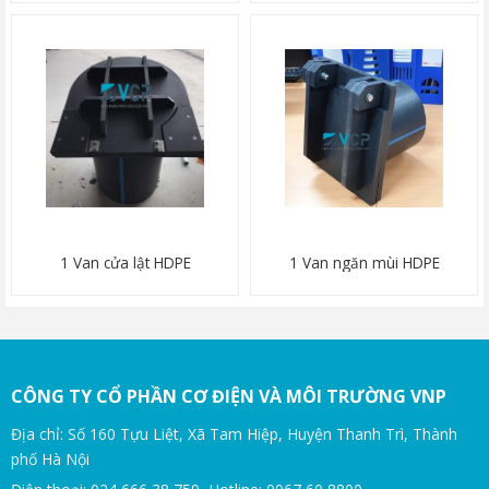
1 Van cửa lật HDPE
1 Van ngăn mùi HDPE
CÔNG TY CỔ PHẦN CƠ ĐIỆN VÀ MÔI TRƯỜNG VNP
Địa chỉ: Số 160 Tựu Liệt, Xã Tam Hiệp, Huyện Thanh Trì, Thành
phố Hà Nội