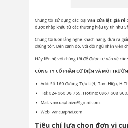
Chúng tôi sử dụng các loại
van cửa lật giá rẻ
c
được nhập khẩu từ các thương hiệu uy tín như Sf
Chúng tôi luôn lắng nghe khách hàng, đưa ra gi
chúng tôi”. Bên cạnh đó, với đội ngũ nhân viên c
Hãy liên hệ với chúng tôi để được tư vấn về cá
CÔNG TY CỔ PHẦN CƠ ĐIỆN VÀ MÔI TRƯỜ
Add: Số 160 đường Tựu Liệt, Tam Hiệp, H.Th
Tel: 024 666 38 759, Hotline: 0967 608 800.
Mail: vancuaphaivn@gmail.com.
Web: vancuaphai.com
Tiêu chí lựa chọn đơn vị c