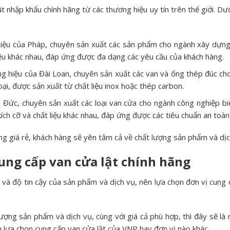
ật nhập khẩu chính hãng từ các thương hiệu uy tín trên thế giới. Dưới
 hiệu của Pháp, chuyên sản xuất các sản phẩm cho ngành xây dựng
liệu khác nhau, đáp ứng được đa dạng các yêu cầu của khách hàng.
g hiệu của Đài Loan, chuyên sản xuất các van và ống thép đúc ch
oại, được sản xuất từ chất liệu inox hoặc thép carbon.
 Đức, chuyên sản xuất các loại van cửa cho ngành công nghiệp bi
ch cỡ và chất liệu khác nhau, đáp ứng được các tiêu chuẩn an toàn 
ãng giá rẻ, khách hàng sẽ yên tâm cả về chất lượng sản phẩm và d
ung cấp van cửa lật chính hãng
và độ tin cậy của sản phẩm và dịch vụ, nên lựa chọn đơn vị cung 
ượng sản phẩm và dịch vụ, cùng với giá cả phù hợp, thì đây sẽ là
h lựa chọn cung cấp van cửa lật của VNP hay đơn vị nào khác.