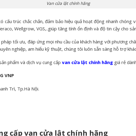
Van cửa lật chính hãng
ó cấu trúc chắc chắn, đảm bảo hiệu quả hoạt động nhanh chóng và 
eraco, Wellgrow, VGS,..giúp tăng tính ổn định và độ tin cậy cho s
ải pháp tối ưu, đáp ứng mọi nhu cầu của khách hàng với phương châ
huyên nghiệp, am hiểu kỹ thuật, chúng tôi luôn sẵn sàng hỗ trợ khá
c sản phẩm và dịch vụ cung cấp
van cửa lật chính hãng
giá rẻ dàn
NG VNP
anh Trì, Tp.Hà Nội.
ung cấp van cửa lật chính hãng