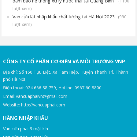
đảm bảo hệ thống xử lý nước thải tại Quảng Bình”
(1100
lượt xem)
Van cửa lật nhập khẩu chất lượng tại Hà Nội 2023
(990
lượt xem)
CÔNG TY CỔ PHẦN CƠ ĐIỆN VÀ MÔI TRƯỜNG VNP
Địa chỉ: Số 160 Tựu Liệt, Xã Tam Hiệp, Huyện Thanh Trì, Thành
phố Hà Nội
Điện thoại: 024 666 38 759, Hotline: 0967 60 8800
Email: vancuaphaivn@gmail.com
Website: http://vancuaphai.com
HÀNG NHẬP KHẨU
Van cửa phai 3 mặt kín