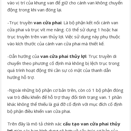
vào vị trí của khung van để giữ cho cánh van không chuyển
động trong khi van đóng lại.
-Trục truyền
van cửa phai
: Là bộ phận kết nối cánh van
cửa phai và trục vít me nâng. Có thể sử dụng 1 hoặc hai
trục truyền trên van thủy lợi. Việc sử dụng này phụ thuộc
vào kích thước của cánh van cửa phai mà thiết kế.
-Dẫn hướng của
van cửa phai thủy lợi
: Trục truyền di
chuyển theo phương cố định mà không bị lệch trục trong
quá trình hoạt động thì cần sự có mặt của thanh dẫn
hướng hỗ trợ.
-Ngoài những bộ phận cơ bản trên, còn có 1 bộ phận đóng
vai trò điều khiển để hỗ trợ thay đổi tình trạng van. 1 phần
khác không thể thiếu là giá đỡ cố định với mục đích cố định
bộ phận điều khiển van cửa phai.
Trên đây là mô tả chính xác
cấu tạo van cửa phai thủy
lợi
giúp các bạn hình dung rõ hơn về cấu trúc cơ bản của