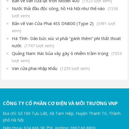
Bản vẽ van cửa lật tròn Model 400
(1923 lượt xem)
Nước thải đầu độc sông, hồ Hà Nội như thế nào
(1536
lượt xem)
Bản vẽ Van Cửa Phai 4SS DN800 (Type 2)
(3491 lượt
xem)
Hà Tĩnh- Dân bức xúc vì phải “gánh thêm” phí thất thoát
nước
(1747 lượt xem)
Quảng Nam: Rác bủa vây gây ô nhiễm trầm trọng
(1053
lượt xem)
Van cửa phai nhập khẩu
(1259 lượt xem)
CÔNG TY CỔ PHẦN CƠ ĐIỆN VÀ MÔI TRƯỜNG VNP
Địa chỉ: Số 160 Tựu Liệt, Xã Tam Hiệp, Huyện Thanh Trì, Thành
phố Hà Nội
Điện thoại: 024 666 38 759, Hotline: 0967 60 8800