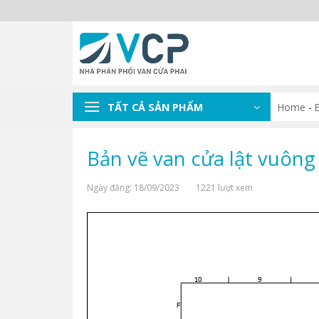
Skip
to
content
TẤT CẢ SẢN PHẨM
Home
-
B
Bản vẽ van cửa lật vuôn
Ngày đăng: 18/09/2023
1221 lượt xem