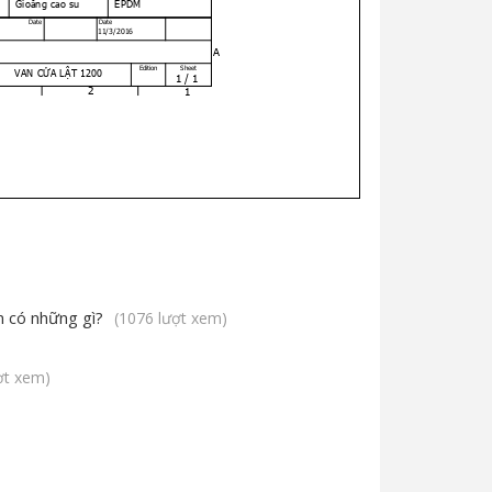
n có những gì?
(1076 lượt xem)
ợt xem)