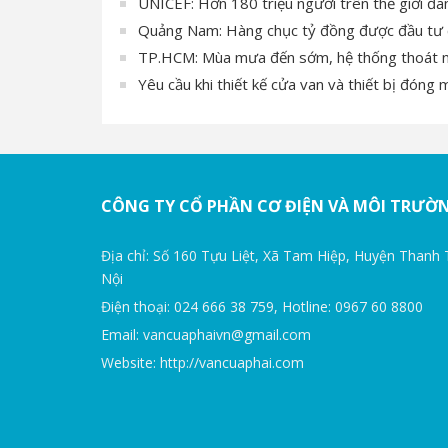
UNICEF: Hơn 180 triệu người trên thế giới đa
Quảng Nam: Hàng chục tỷ đồng được đầu tư ch
TP.HCM: Mùa mưa đến sớm, hệ thống thoát n
Yêu cầu khi thiết kế cửa van và thiết bị đón
CÔNG TY CỔ PHẦN CƠ ĐIỆN VÀ MÔI TRƯỜ
Địa chỉ: Số 160 Tựu Liệt, Xã Tam Hiệp, Huyện Thanh 
Nội
Điện thoại: 024 666 38 759, Hotline: 0967 60 8800
Email: vancuaphaivn@gmail.com
Website: http://vancuaphai.com