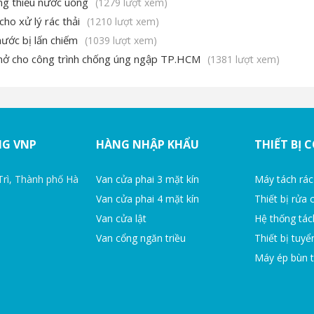
ng thiếu nước uống
(1279 lượt xem)
o xử lý rác thải
(1210 lượt xem)
ước bị lấn chiếm
(1039 lượt xem)
g mở cho công trình chống úng ngập TP.HCM
(1381 lượt xem)
NG VNP
HÀNG NHẬP KHẨU
THIẾT BỊ 
Trì, Thành phố Hà
Van cửa phai 3 mặt kín
Máy tách rác
Van cửa phai 4 mặt kín
Thiết bị rửa 
Van cửa lật
Hệ thống tác
Van cổng ngăn triều
Thiết bị tuyể
Máy ép bùn t