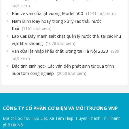
lượt xem)
Bản vẽ van cửa lật vuông Model 500
(1141 lượt xem)
Nam Định loay hoay trong xử lý rác thải, nước
thải
(1161 lượt xem)
Lào Cai: Đẩy mạnh siết chặt quản lý nước thải tại các khu
vực khai khoáng
(1078 lượt xem)
Van cửa lật nhập khẩu chất lượng tại Hà Nội 2023
(989
lượt xem)
Đặc tính sinh học- Các vấn đến phát sinh từ quá trình
nuôi tôm công nghiệp
(2060 lượt xem)
CÔNG TY CỔ PHẦN CƠ ĐIỆN VÀ MÔI TRƯỜNG VNP
Địa chỉ: Số 160 Tựu Liệt, Xã Tam Hiệp, Huyện Thanh Trì, Thành
phố Hà Nội