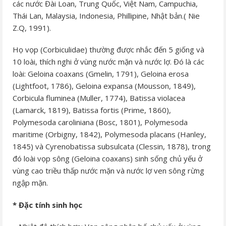
các nước Đài Loan, Trung Quốc, Việt Nam, Campuchia,
Thái Lan, Malaysia, Indonesia, Phillipine, Nhật bản.( Nie
Z.Q, 1991).
Họ vọp (Corbiculidae) thường được nhắc đến 5 giống và
10 loài, thích nghi ở vùng nước mặn và nước lợ. Đó là các
loài: Geloina coaxans (Gmelin, 1791), Geloina erosa
(Lightfoot, 1786), Geloina expansa (Mousson, 1849),
Corbicula fluminea (Muller, 1774), Batissa violacea
(Lamarck, 1819), Batissa fortis (Prime, 1860),
Polymesoda caroliniana (Bosc, 1801), Polymesoda
maritime (Orbigny, 1842), Polymesoda placans (Hanley,
1845) và Cyrenobatissa subsulcata (Clessin, 1878), trong
đó loài vọp sông (Geloina coaxans) sinh sống chủ yếu ở
vùng cao triều thấp nước mặn và nước lợ ven sông rừng
ngập mặn.
* Đặc tính sinh học