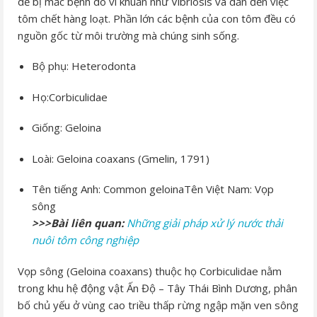
dễ bị mắc bệnh do vi khuẩn như Vibriosis và dẫn đến việc
tôm chết hàng loạt. Phần lớn các bệnh của con tôm đều có
nguồn gốc từ môi trường mà chúng sinh sống.
Bộ phụ: Heterodonta
Họ:Corbiculidae
Giống: Geloina
Loài: Geloina coaxans (Gmelin, 1791)
Tên tiếng Anh: Common geloinaTên Việt Nam: Vọp
sông
>>>Bài liên quan:
Những giải pháp xử lý nước thải
nuôi tôm công nghiệp
Vọp sông (Geloina coaxans) thuộc họ Corbiculidae nằm
trong khu hệ động vật Ấn Độ – Tây Thái Bình Dương, phân
bố chủ yếu ở vùng cao triều thấp rừng ngập mặn ven sông