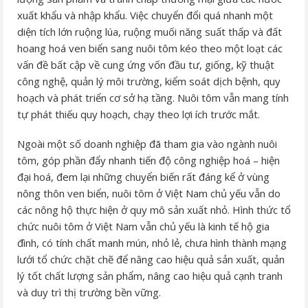
xuất khẩu và nhập khẩu. Việc chuyển đổi quá nhanh một
diện tích lớn ruộng lúa, ruộng muối năng suất thấp và đất
hoang hoá ven biển sang nuôi tôm kéo theo một loạt các
vấn đề bất cập về cung ứng vốn đầu tư, giống, kỹ thuật
công nghệ, quản lý môi trường, kiểm soát dịch bệnh, quy
hoạch và phát triển cơ sở hạ tầng. Nuôi tôm vẫn mang tính
tự phát thiếu quy hoạch, chạy theo lợi ích trước mắt.
Ngoài một số doanh nghiệp đã tham gia vào ngành nuôi
tôm, góp phần đẩy nhanh tiến độ công nghiệp hoá – hiện
đại hoá, đem lại những chuyển biến rất đáng kể ở vùng
nông thôn ven biển, nuôi tôm ở Việt Nam chủ yếu vẫn do
các nông hộ thực hiện ở quy mô sản xuất nhỏ. Hình thức tổ
chức nuôi tôm ở Việt Nam vẫn chủ yếu là kinh tế hộ gia
đình, có tính chất manh mún, nhỏ lẻ, chưa hình thành mạng
lưới tổ chức chặt chẽ để nâng cao hiệu quả sản xuất, quản
lý tốt chất lượng sản phẩm, nâng cao hiệu quả cạnh tranh
và duy trì thị trường bền vững.