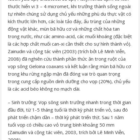
thước hiển vi 3 – 4 micromet, khi trưởng thành sống ngoài
tự nhiên chúng sử dụng chủ yếu những phù du thực vật có
kích thước lớn hơn, các loài tảo đáy, ấu trùng của những
động vật khác, mùn bã hữu cơ và những chất hòa tan
trong nước, như các amino-acid, các muối khoáng (đặc biệt
là các hợp chất muối can-xi cần thiết cho sự hình thành vỏ).
Zainudin và cộng tác viên (2003) (trích bởi Lê Minh Viễn,
2008) đã nghiên cứu thành phần thức ăn trong ruột của
vọp sông Geloina coaxans và kết luận rằng mùn bã hữu cơ
trong khu rừng ngập mặn đã đóng vai trò quan trọng
trong cung cấp nguồn dinh dưỡng cho vọp (20%), chủ yếu
là các acid béo không no mạch dài.
– Sinh trưởng: Vọp sông sinh trưởng nhanh trong thời gian
đầu đời, từ 1-5 tháng tuổi là thời kỳ phát triển vỏ, sau đó
phát triển chậm dần – thời kỳ phát triển thịt. Sau 1 năm
tuổi vọp có chiều cao vỏ trung bình khoảng 50 mm
(Zainudin và cộng tác viên, 2003, trích bởi Lê Minh Viễn,
2008).