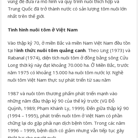
vùng để đưa ra mô hình và quy trình nuôi thích hợp và
Trung Quốc đã trở thành nước có sản lượng tôm nuôi lớn
nhất trên thế giới.
Tình hình nuôi tôm ở Việt Nam
Vào thập kỷ 70, ở miền Bắc và miền Nam Việt Nam đều tồn
tại h
ình thức nuôi tôm quảng canh
. Theo Ling (1973) và
Rabanal (1974), diện tích nuôi tôm ở đồng bằng sông Cửu
Long thời kỳ này đạt khoảng 70.000 ha. Ở Miền Bắc, trước
năm 1975 có khoảng 15.000 ha nuôi tôm nước lợ. Nghề
nuôi tôm Việt Nam thực sự phát triển từ sau năm
1987 và nuôi tôm thương phẩm phát triển mạnh vào
những năm đầu thập kỷ 90 của thế kỷ trước (Vũ Đỗ
Quỳnh, 1989; Phạm Khánh Ly, 1999). Đến giữa thập kỷ 90
(1994 – 1995), phát triển nuôi tôm ở Việt Nam có phần
chững lại do gặp phải nạn dịch bệnh tôm. Trong các năm
1996 – 1999, bệnh dịch có giảm nhưng vẫn tiếp tục gây
thiệt hại cho người nuôi.