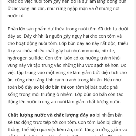
khác do việc nuôi tôm gây nên đó là sự làm lắng đọng bùn
ở các vùng lân cận, như rừng ngập mặn và ở những nơi
nước tù.
Phần lớn sản phẩm dư thừa trong nuôi tôm đã tích tụ dưới
đáy ao. Đây chính là nguồn gây nguy hại cho con tôm và
cho hoạt động nuôi tôm. Lớp bùn đáy ao này rất độc, thiếu
ôxy và chứa nhiều chất gây hại như ammonia, nitrite,
hydrogen sulfide. Con tôm luôn có xu hướng tránh khỏi
vùng này và tập trung vào những khu vực sạch sẽ hơn. Do
việc tập trung vào một vùng sẽ làm giảm bớt diện tích cho
ăn, cũng như tăng tính cạnh tranh trong khi ăn. Nếu như
toàn bộ đáy ao bị dơ bẩn thì con tôm bị bắt buộc phải
sống trong môi trường ô nhiễm. Lớp bùn dơ bẩn còn tác
động lên nước trong ao nuôi làm giảm chất lượng nước.
Chất lượng nước và chất lượng đáy ao
bị nhiễm bẩn
sẽ tác động trực tiếp tới con tôm. Con tôm luôn bị căng
thẳng, thể hiện qua việc kém ăn, mức tăng trưởng giảm và