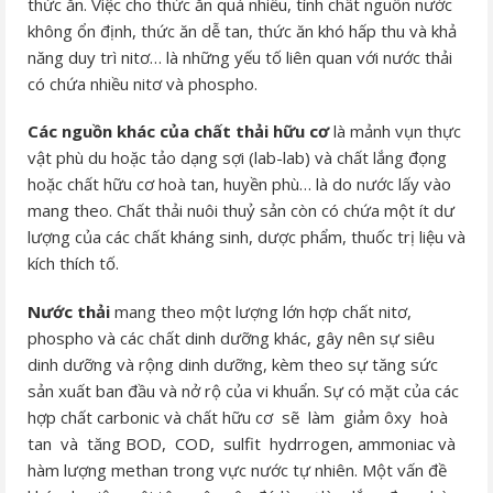
thức ăn. Việc cho thức ăn quá nhiều, tính chất nguồn nước
không ổn định, thức ăn dễ tan, thức ăn khó hấp thu và khả
năng duy trì nitơ… là những yếu tố liên quan với nước thải
có chứa nhiều nitơ và phospho.
Các nguồn khác của chất thải hữu cơ
là mảnh vụn thực
vật phù du hoặc tảo dạng sợi (lab-lab) và chất lắng đọng
hoặc chất hữu cơ hoà tan, huyền phù… là do nước lấy vào
mang theo. Chất thải nuôi thuỷ sản còn có chứa một ít dư
lượng của các chất kháng sinh, dược phẩm, thuốc trị liệu và
kích thích tố.
Nước thải
mang theo một lượng lớn hợp chất nitơ,
phospho và các chất dinh dưỡng khác, gây nên sự siêu
dinh dưỡng và rộng dinh dưỡng, kèm theo sự tăng sức
sản xuất ban đầu và nở rộ của vi khuẩn. Sự có mặt của các
hợp chất carbonic và chất hữu cơ sẽ làm giảm ôxy hoà
tan và tăng BOD, COD, sulfit hydrrogen, ammoniac và
hàm lượng methan trong vực nước tự nhiên. Một vấn đề