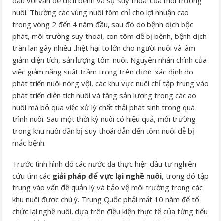
đầu với vấn đề dịch bệnh và sự suy thoái của môi trường
nuôi. Thường các vùng nuôi tôm chỉ cho lợi nhuận cao
trong vòng 2 đến 4 năm đầu, sau đó do bệnh dịch bộc
phát, môi trường suy thoái, con tôm dễ bị bệnh, bệnh dịch
tràn lan gây nhiều thiệt hại to lớn cho người nuôi và làm
giảm diện tích, sản lượng tôm nuôi. Nguyên nhân chính của
việc giảm năng suất trầm trọng trên được xác định do
phát triển nuôi nóng vội, các khu vực nuôi chỉ tập trung vào
phát triển diện tích nuôi và tăng sản lượng trong các ao
nuôi mà bỏ qua việc xử lý chất thải phát sinh trong quá
trình nuôi. Sau một thời kỳ nuôi có hiệu quả, môi trường
trong khu nuôi dần bị suy thoái dẫn đến tôm nuôi dễ bị
mắc bệnh.
Trước tình hình đó các nước đã thực hiện đầu tư nghiên
cứu tìm các
giải pháp để vực lại nghề nuôi
, trong đó tập
trung vào vấn đề quản lý và bảo vệ môi trường trong các
khu nuôi được chú ý. Trung Quốc phải mất 10 năm để tổ
chức lại nghề nuôi, dựa trên điều kiện thực tế của từng tiểu