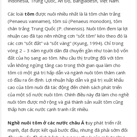
Indonesia, Trung Quốc, Ấn Độ, Bangladesh, Việt Nam.
Các loài
tôm
được nuôi nhiều nhất là là tôm chân trắng
(Penaeus vannamei), tôm sú (Penaeus monodon), tôm
chân trắng Trung Quốc (P. chinensis). Nuôi tôm đem lại lợi
nhuận cao đã tạo nên những cơn “sốt tôm” kéo theo đó là
các cơn “sốt đất” và “sốt vàng” (Kyung, 1994). Chỉ trong
vòng 2 – 3 năm người dân đã chuyển gần như toàn bộ vốn
đất của họ sang ao tôm. Nhu cầu thị trường đối với tôm
vẫn không ngừng tăng cao trong thời gian qua làm cho
tôm có một giá trị hấp dẫn và ngành nuôi tôm thâm canh
có đầu ra ổn định. Lợi nhuận hấp dẫn và giá trị xuất khẩu
cao của tôm nuôi đã tác động đến chính sách phát triển
của một số nước nuôi tôm. Chính điều này đã làm cho nghề
nuôi tôm được mở rộng và giá thành sản xuất tôm cũng
thấp hơn các nước cạnh tranh rất nhiều.
Nghề nuôi tôm ở các nước châu Á t
uy phát triển rất
mạnh, đạt được kết quả bước đầu, nhưng đã phải sớm đối