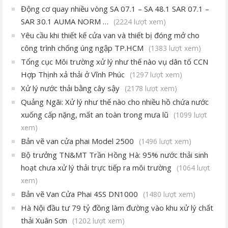
Động cơ quay nhiều vòng SA 07.1 – SA 48.1 SAR 07.1 –
SAR 30.1 AUMA NORM …
(2224 lượt xem)
Yêu cầu khi thiết kế cửa van và thiết bị đóng mở cho
công trình chống úng ngập TP.HCM
(1383 lượt xem)
Tổng cục Môi trường xử lý như thế nào vụ dân tố CCN
Hợp Thịnh xả thải ở Vĩnh Phúc
(1297 lượt xem)
Xử lý nước thải bằng cây sậy
(2178 lượt xem)
Quảng Ngãi: Xử lý như thế nào cho nhiều hồ chứa nước
xuống cấp nặng, mất an toàn trong mưa lũ
(1099 lượt
xem)
Bản vẽ van cửa phai Model 2500
(1496 lượt xem)
Bộ trưởng TN&MT Trần Hồng Hà: 95% nước thải sinh
hoạt chưa xử lý thải trực tiếp ra môi trường
(1064 lượt
xem)
Bản vẽ Van Cửa Phai 4SS DN1000
(1480 lượt xem)
Hà Nội đầu tư 79 tỷ đồng làm đường vào khu xử lý chất
thải Xuân Sơn
(1202 lượt xem)