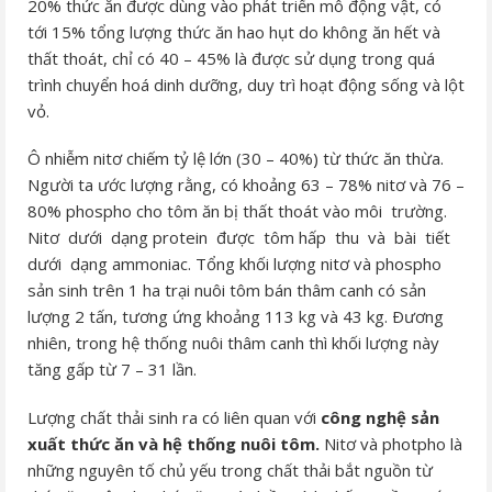
20% thức ăn được dùng vào phát triển mô động vật, có
tới 15% tổng lượng thức ăn hao hụt do không ăn hết và
thất thoát, chỉ có 40 – 45% là được sử dụng trong quá
trình chuyển hoá dinh dưỡng, duy trì hoạt động sống và lột
vỏ.
Ô nhiễm nitơ chiếm tỷ lệ lớn (30 – 40%) từ thức ăn thừa.
Người ta ước lượng rằng, có khoảng 63 – 78% nitơ và 76 –
80% phospho cho tôm ăn bị thất thoát vào môi trường.
Nitơ dưới dạng protein được tôm hấp thu và bài tiết
dưới dạng ammoniac. Tổng khối lượng nitơ và phospho
sản sinh trên 1 ha trại nuôi tôm bán thâm canh có sản
lượng 2 tấn, tương ứng khoảng 113 kg và 43 kg. Ðương
nhiên, trong hệ thống nuôi thâm canh thì khối lượng này
tăng gấp từ 7 – 31 lần.
Lượng chất thải sinh ra có liên quan với
công nghệ sản
xuất thức ăn và hệ thống nuôi tôm.
Nitơ và photpho là
những nguyên tố chủ yếu trong chất thải bắt nguồn từ