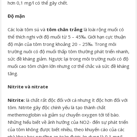
hơn 0,1 mg/l có thể gây chết.
Độ mặn
Các loài tôm sú và
tôm chân trắng
là loài rộng muối có
thể thích nghi với độ muối từ 5 – 45‰. Giới hạn cực thuận
độ mặn của tôm trong khoảng 20 – 25‰. Trong môi
trường nuôi có độ muối thấp tôm thường phát triển nhanh,
sức đề kháng giảm. Ngược lại trong môi trường nuôi có độ
muối cao tôm chậm lớn nhưng cơ thể chắc và sức đề kháng
tăng.
Nitrite và nitrate
Nitrite:
là chất rất độc đối với cá nhưng ít độc hơn đối với
tôm. Nitrite gây độc chính yếu là tạo thành chất
methemoglobin và giảm sự chuyển oxygen tới tế bào.
Những hiểu biết về ảnh hưởng của NO2- đến sự phát triển
của tôm không được biết nhiều, theo khuyến cáo của các
nhà khoa học ngưỡng an toàn được áp dụng là 0,1 mg/l.