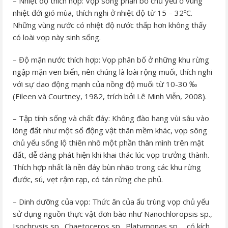
– Nhiệt độ thích hợp: Vọp sông phân bố chủ yếu ở vùng
nhiệt đới gió mùa, thích nghi ở nhiệt độ từ 15 – 32ºC.
Những vùng nước có nhiệt độ nước thấp hơn không thấy
có loài vọp này sinh sống.
– Độ mặn nước thích hợp: Vọp phân bố ở những khu rừng
ngập mặn ven biển, nên chúng là loài rộng muối, thích nghi
với sự dao động mạnh của nồng độ muối từ 10-30 ‰
(Eileen và Courtney, 1982, trích bởi Lê Minh Viễn, 2008).
– Tập tính sống và chất đáy: Không đào hang vùi sâu vào
lòng đất như một số động vật thân mềm khác, vọp sông
chủ yếu sống lộ thiên nhô một phần thân mình trên mặt
đất, dễ dàng phát hiện khi khai thác lúc vọp trưởng thành.
Thích hợp nhất là nền đáy bùn nhão trong các khu rừng
đước, sú, vẹt rậm rạp, có tán rừng che phủ.
– Dinh dưỡng của vọp: Thức ăn của ấu trùng vọp chủ yếu
sử dụng nguồn thực vật đơn bào như Nanochloropsis sp.,
Isochrysis sp., Chaetoceros sp., Platymonas sp…. có kích