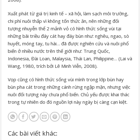
Xuất phát từ giá trị kinh tế – xã hội, làm sạch môi trường,
chi phí nuôi thấp vì không tốn thức ăn, nên những đối
tượng nhuyễn thể 2 mảnh vỏ có hình thức sống vùi tại
những bãi triều đáy cát hay đáy bùn như: nghêu, ngao, sò
huyết, móng tay, tu hài… đã được nghiên cứu và nuôi phổ
biến ở nhiều nước trên thế giới như: Trung Quốc,
Indonesia, Đài Loan, Malaysia, Thái Lan, Philippine… (Lai và
Wang, 1980, trích bởi Lê Minh Viễn, 2008).
Vọp cũng có hình thức sống vùi mình trong lớp bùn hay
bùn pha cát trong những cánh rừng ngập mặn, nhưng việc
nuôi đối tượng này chưa phổ biến. Chủ yếu được khai thác
trong tự nhiên do đó nguồn lợi này ngày bị càng cạn kiệt.
Các bài viết khác: