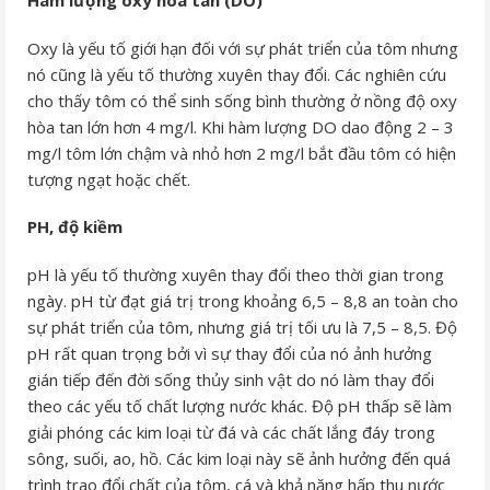
Hàm lượng oxy hòa tan (DO)
Oxy là yếu tố giới hạn đối với sự phát triển của tôm nhưng
nó cũng là yếu tố thường xuyên thay đổi. Các nghiên cứu
cho thấy tôm có thể sinh sống bình thường ở nồng độ oxy
hòa tan lớn hơn 4 mg/l. Khi hàm lượng DO dao động 2 – 3
mg/l tôm lớn chậm và nhỏ hơn 2 mg/l bắt đầu tôm có hiện
tượng ngạt hoặc chết.
PH, độ kiềm
pH là yếu tố thường xuyên thay đổi theo thời gian trong
ngày. pH từ đạt giá trị trong khoảng 6,5 – 8,8 an toàn cho
sự phát triển của tôm, nhưng giá trị tối ưu là 7,5 – 8,5. Độ
pH rất quan trọng bởi vì sự thay đổi của nó ảnh hưởng
gián tiếp đến đời sống thủy sinh vật do nó làm thay đổi
theo các yếu tố chất lượng nước khác. Độ pH thấp sẽ làm
giải phóng các kim loại từ đá và các chất lắng đáy trong
sông, suối, ao, hồ. Các kim loại này sẽ ảnh hưởng đến quá
trình trao đổi chất của tôm, cá và khả năng hấp thu nước