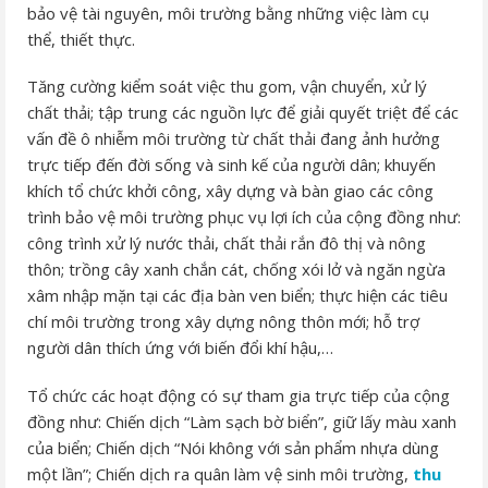
bảo vệ tài nguyên, môi trường bằng những việc làm cụ
thể, thiết thực.
Tăng cường kiểm soát việc thu gom, vận chuyển, xử lý
chất thải; tập trung các nguồn lực để giải quyết triệt để các
vấn đề ô nhiễm môi trường từ chất thải đang ảnh hưởng
trực tiếp đến đời sống và sinh kế của người dân; khuyến
khích tổ chức khởi công, xây dựng và bàn giao các công
trình bảo vệ môi trường phục vụ lợi ích của cộng đồng như:
công trình xử lý nước thải, chất thải rắn đô thị và nông
thôn; trồng cây xanh chắn cát, chống xói lở và ngăn ngừa
xâm nhập mặn tại các địa bàn ven biển; thực hiện các tiêu
chí môi trường trong xây dựng nông thôn mới; hỗ trợ
người dân thích ứng với biến đổi khí hậu,…
Tổ chức các hoạt động có sự tham gia trực tiếp của cộng
đồng như: Chiến dịch “Làm sạch bờ biển”, giữ lấy màu xanh
của biển; Chiến dịch “Nói không với sản phẩm nhựa dùng
một lần”; Chiến dịch ra quân làm vệ sinh môi trường,
thu