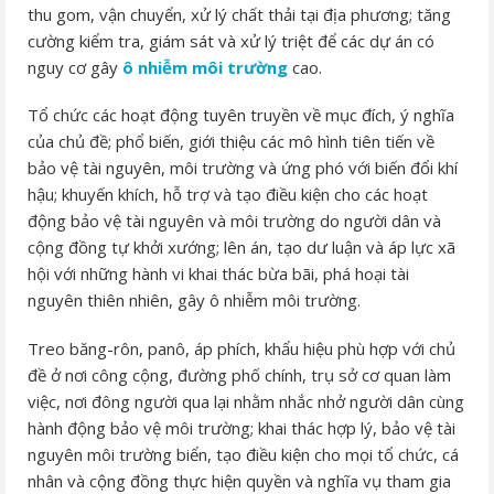
thu gom, vận chuyển, xử lý chất thải tại địa phương; tăng
cường kiểm tra, giám sát và xử lý triệt để các dự án có
nguy cơ gây
ô nhiễm môi trường
cao.
Tổ chức các hoạt động tuyên truyền về mục đích, ý nghĩa
của chủ đề; phổ biến, giới thiệu các mô hình tiên tiến về
bảo vệ tài nguyên, môi trường và ứng phó với biến đổi khí
hậu; khuyến khích, hỗ trợ và tạo điều kiện cho các hoạt
động bảo vệ tài nguyên và môi trường do người dân và
cộng đồng tự khởi xướng; lên án, tạo dư luận và áp lực xã
hội với những hành vi khai thác bừa bãi, phá hoại tài
nguyên thiên nhiên, gây ô nhiễm môi trường.
Treo băng-rôn, panô, áp phích, khẩu hiệu phù hợp với chủ
đề ở nơi công cộng, đường phố chính, trụ sở cơ quan làm
việc, nơi đông người qua lại nhằm nhắc nhở người dân cùng
hành động bảo vệ môi trường; khai thác hợp lý, bảo vệ tài
nguyên môi trường biển, tạo điều kiện cho mọi tổ chức, cá
nhân và cộng đồng thực hiện quyền và nghĩa vụ tham gia