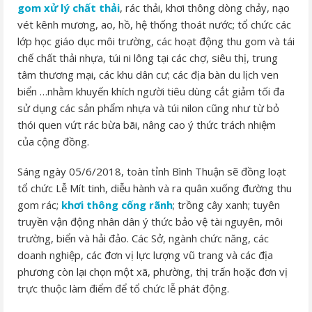
gom xử lý chất thải
, rác thải, khơi thông dòng chảy, nạo
vét kênh mương, ao, hồ, hệ thống thoát nước; tổ chức các
lớp học giáo dục môi trường, các hoạt động thu gom và tái
chế chất thải nhựa, túi ni lông tại các chợ, siêu thị, trung
tâm thương mại, các khu dân cư; các địa bàn du lịch ven
biển …nhằm khuyến khích người tiêu dùng cắt giảm tối đa
sử dụng các sản phẩm nhựa và túi nilon cũng như từ bỏ
thói quen vứt rác bừa bãi, nâng cao ý thức trách nhiệm
của cộng đồng.
Sáng ngày 05/6/2018, toàn tỉnh Bình Thuận sẽ đồng loạt
tổ chức Lễ Mít tinh, diễu hành và ra quân xuống đường thu
gom rác;
khơi thông cống rãnh
; trồng cây xanh; tuyên
truyền vận động nhân dân ý thức bảo vệ tài nguyên, môi
trường, biển và hải đảo. Các Sở, ngành chức năng, các
doanh nghiệp, các đơn vị lực lượng vũ trang và các địa
phương còn lại chọn một xã, phường, thị trấn hoặc đơn vị
trực thuộc làm điểm để tổ chức lễ phát động.