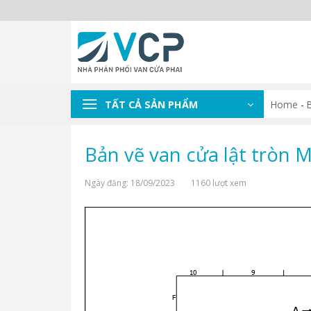
Skip
to
content
TẤT CẢ SẢN PHẨM
Home
-
B
Bản vẽ van cửa lật tròn 
Ngày đăng: 18/09/2023
1160 lượt xem