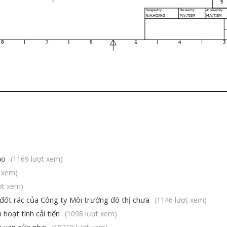
ao
(1169 lượt xem)
t xem)
ợt xem)
 đốt rác của Công ty Môi trường đô thị chưa
(1146 lượt xem)
hoạt tính cải tiến
(1098 lượt xem)
i van cửa phai