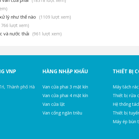
(18318 lượt xem)
xem)
xử lý như thế nào
(1109 lượt xem)
1766 lượt xem)
c và nước thải
(961 lượt xem)
NG VNP
HÀNG NHẬP KHẨU
THIẾT BỊ 
Trì, Thành phố Hà
Van cửa phai 3 mặt kín
Máy tách rác
Van cửa phai 4 mặt kín
Thiết bị rửa 
Van cửa lật
Hệ thống tác
Van cổng ngăn triều
Thiết bị tuyể
Máy ép bùn t