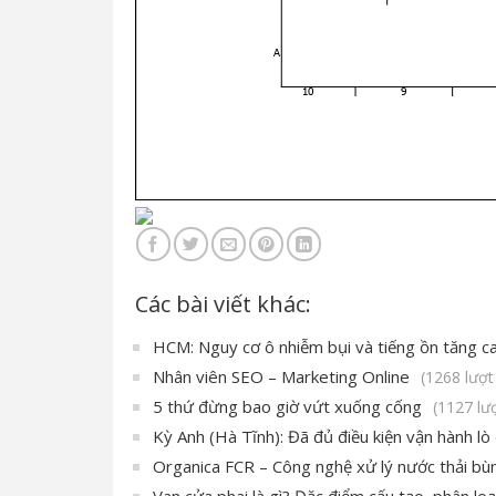
Các bài viết khác:
HCM: Nguy cơ ô nhiễm bụi và tiếng ồn tăng c
Nhân viên SEO – Marketing Online
(1268 lượ
5 thứ đừng bao giờ vứt xuống cống
(1127 lư
Kỳ Anh (Hà Tĩnh): Đã đủ điều kiện vận hành lò
Organica FCR – Công nghệ xử lý nước thải bùn 
Van cửa phai là gì? Đặc điểm cấu tạo, phân loạ