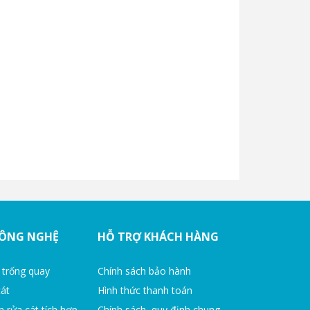
CÔNG NGHỆ
HỖ TRỢ KHÁCH HÀNG
 trống quay
Chính sách bảo hành
cát
Hình thức thanh toán
h rửa cát tích hợp
Chính sách, quy định chung