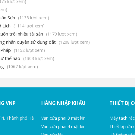
975 lượt xem)
xem)
Xuân Sơn
(1135 lượt xem)
 Lịch
(1114 lượt xem)
uốn trôi nhiều tài sản
(1179 lượt xem)
hứng nhận quyền sử dụng đất
(1208 lượt xem)
i Pháp
(1152 lượt xem)
hư thế nào
(1303 lượt xem)
ng
(1067 lượt xem)
NG VNP
HÀNG NHẬP KHẨU
THIẾT BỊ 
Trì, Thành phố Hà
Van cửa phai 3 mặt kín
Máy tách rác
Van cửa phai 4 mặt kín
Thiết bị rửa 
Van cửa lật
Hệ thống tác