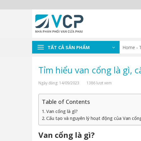
Skip
to
content
TẤT CẢ SẢN PHẨM
Home
-
Tỉm hiểu van cổng là gì, 
Ngày đăng: 14/09/2023
1386 lượt xem
Table of Contents
Van cổng là gì?
Cấu tạo và nguyên lý hoạt động của Van cổng
Van cổng là gì?