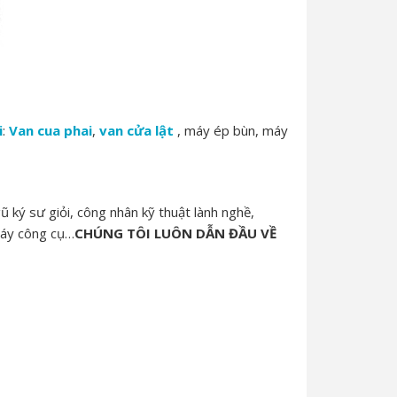
i
:
Van cua phai
,
van cửa lật
, máy ép bùn, máy
ũ ký sư giỏi, công nhân kỹ thuật lành nghề,
 máy công cụ…
CHÚNG TÔI LUÔN DẪN
ĐẦU VỀ