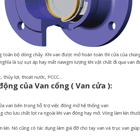
 toàn bộ dòng chảy. Khi van được mở hoàn toàn thì cửa của chúng
 nghĩa là sự sụt áp hay mất nawgm lượng khi vật chất đi qua van 
, thủy lợi, thoát nước, PCCC…
động của Van cổng ( Van cửa ):
cửa van bên trong hỗ trợ việc đóng mở hệ thống van
g cho lưu chất lọt ra ngoài khi van đóng hay mở. Vòng làm kín thư
àm kín. Nó cũng có tác dụng làm giá đỡ cho tay van và trục van giú