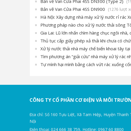
Bản vẽ Van Cửa Phai 4SS DN300 (Type 2)
(1
Bản vẽ Van Cửa Phai 4SS DN900
(1276 lượt 
Hà Nội: Xây dựng nhà máy xử lý nước rỉ rác 
Phương pháp nào cho xử lý nước thải sông Tô
Gia Lai: Lũ lớn nhấn chìm hàng chục ngôi nhà, c
Thủ tục cấp giấy phép xả thải khi chưa có c
Xử lý nước thải nhà máy chế biến khoai tây tạ
Tìm phương án “giải cứu” nhà máy xử lý rác n
Tự mình hại mình bằng cách vứt rác xuống cố
CÔNG TY CỔ PHẦN CƠ ĐIỆN VÀ MÔI TRƯỜ
Địa chỉ: Số 160 Tựu Liệt, Xã Tam Hiệp, Huyện Thanh 
Nội
Điện thoại: 024 666 38 759, Hotline: 0967 60 8800