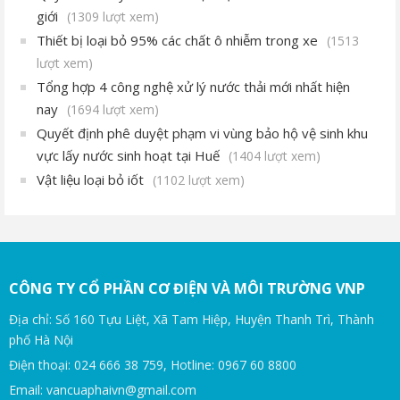
giới
(1309 lượt xem)
Thiết bị loại bỏ 95% các chất ô nhiễm trong xe
(1513
lượt xem)
Tổng hợp 4 công nghệ xử lý nước thải mới nhất hiện
nay
(1694 lượt xem)
Quyết định phê duyệt phạm vi vùng bảo hộ vệ sinh khu
vực lấy nước sinh hoạt tại Huế
(1404 lượt xem)
Vật liệu loại bỏ iốt
(1102 lượt xem)
CÔNG TY CỔ PHẦN CƠ ĐIỆN VÀ MÔI TRƯỜNG VNP
Địa chỉ: Số 160 Tựu Liệt, Xã Tam Hiệp, Huyện Thanh Trì, Thành
phố Hà Nội
Điện thoại: 024 666 38 759, Hotline: 0967 60 8800
Email: vancuaphaivn@gmail.com