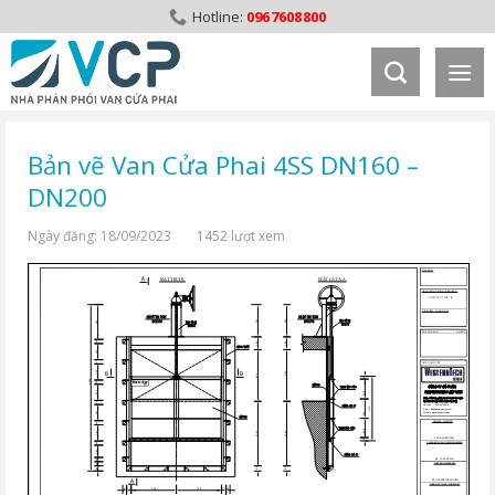
Skip
0967608800
to
content
Bản vẽ Van Cửa Phai 4SS DN160 –
DN200
Ngày đăng: 18/09/2023
1452 lượt xem