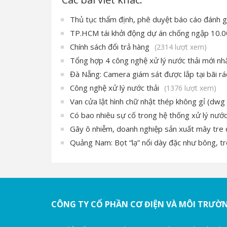
Thủ tục thẩm định, phê duyệt báo cáo đánh g
TP.HCM tái khởi động dự án chống ngập 10.0
Chính sách đổi trả hàng
(2314 lượt xem)
Tổng hợp 4 công nghệ xử lý nước thải mới nhấ
Đà Nẵng: Camera giám sát được lắp tại bãi r
Công nghệ xử lý nước thải
(1376 lượt xem)
Van cửa lật hình chữ nhật thép không gỉ (dwg f
Có bao nhiêu sự cố trong hệ thống xử lý nước
Gây ô nhiễm, doanh nghiệp sản xuất mây tre đ
Quảng Nam: Bọt “lạ” nổi dày đặc như bông, tr
CÔNG TY CỔ PHẦN CƠ ĐIỆN VÀ MÔI TRƯỜ