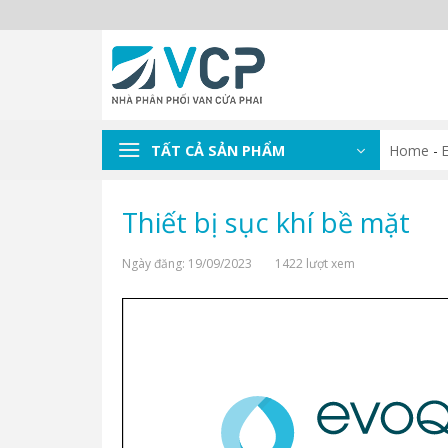
Skip
to
content
TẤT CẢ SẢN PHẨM
Home
-
Thiết bị sục khí bề mặt
Ngày đăng: 19/09/2023
1422 lượt xem