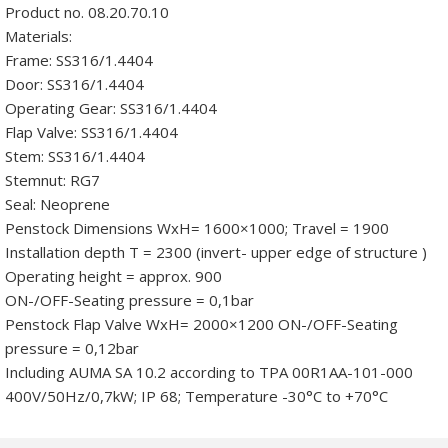
Product no. 08.20.70.10
Materials:
Frame: SS316/1.4404
Door: SS316/1.4404
Operating Gear: SS316/1.4404
Flap Valve: SS316/1.4404
Stem: SS316/1.4404
Stemnut: RG7
Seal: Neoprene
Penstock Dimensions WxH= 1600×1000; Travel = 1900
Installation depth T = 2300 (invert- upper edge of structure )
Operating height = approx. 900
ON-/OFF-Seating pressure = 0,1bar
Penstock Flap Valve WxH= 2000×1200 ON-/OFF-Seating
pressure = 0,12bar
Including AUMA SA 10.2 according to TPA 00R1AA-101-000
400V/50Hz/0,7kW; IP 68; Temperature -30°C to +70°C