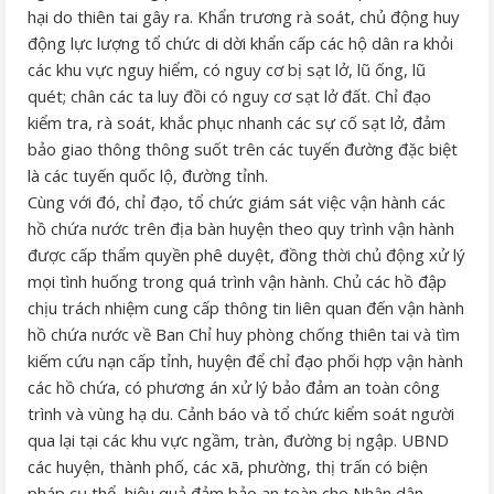
hại do thiên tai gây ra. Khẩn trương rà soát, chủ động huy
động lực lượng tổ chức di dời khẩn cấp các hộ dân ra khỏi
các khu vực nguy hiểm, có nguy cơ bị sạt lở, lũ ống, lũ
quét; chân các ta luy đồi có nguy cơ sạt lở đất. Chỉ đạo
kiểm tra, rà soát, khắc phục nhanh các sự cố sạt lở, đảm
bảo giao thông thông suốt trên các tuyến đường đặc biệt
là các tuyến quốc lộ, đường tỉnh.
Cùng với đó, chỉ đạo, tổ chức giám sát việc vận hành các
hồ chứa nước trên địa bàn huyện theo quy trình vận hành
được cấp thẩm quyền phê duyệt, đồng thời chủ động xử lý
mọi tình huống trong quá trình vận hành. Chủ các hồ đập
chịu trách nhiệm cung cấp thông tin liên quan đến vận hành
hồ chứa nước về Ban Chỉ huy phòng chống thiên tai và tìm
kiếm cứu nạn cấp tỉnh, huyện để chỉ đạo phối hợp vận hành
các hồ chứa, có phương án xử lý bảo đảm an toàn công
trình và vùng hạ du. Cảnh báo và tổ chức kiểm soát người
qua lại tại các khu vực ngầm, tràn, đường bị ngập. UBND
các huyện, thành phố, các xã, phường, thị trấn có biện
pháp cụ thể, hiệu quả đảm bảo an toàn cho Nhân dân,