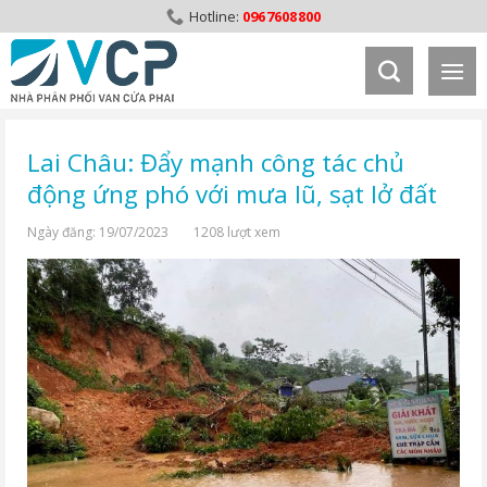
Skip
0967608800
to
content
Lai Châu: Đẩy mạnh công tác chủ
động ứng phó với mưa lũ, sạt lở đất
Ngày đăng: 19/07/2023
1208 lượt xem