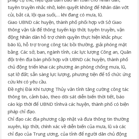
tuyên truyền nhắc nhở, kiên quyết không để Nhân dân vớt
củi, bắt cá, lội qua suối,… khi đang có mưa, lũ.
Giao UBND các huyện, thành phố phối hợp với Sở Giao
thông vận tải để thông tuyến kịp thời; tuyên truyền, vận
động Nhân dân hỗ trợ chính quyền thực hiện khắc phục
bão lũ, hỗ trợ trong công tác bồi thường, giải phóng mặt
bằng. Các sở, ban, ngành tỉnh, các lực lượng Công an, Quân
đội trên địa bàn phối hợp với UBND các huyện, thành phố
chủ động triển khai các phương án phòng chống mưa, lũ,
sạt lở đất; sẵn sàng lực lượng, phương tiện để tổ chức ứng
cứu khi có yêu cầu.
Đề nghị Đài Khí tượng Thủy văn tỉnh tăng cường công tác
thông tin, cảnh báo, theo dõi sát diễn biến thời tiết, báo
cáo kịp thời để UBND tỉnhvà các huyện, thành phố có biện
pháp chỉ đạo.
Chỉ đạo các địa phương cập nhật và đưa thông tin thường
xuyên, kịp thời, chính xác về diễn biến của mưa, lũ và các
chỉ đạo của Trung ương, của tỉnh để người dân chủ động