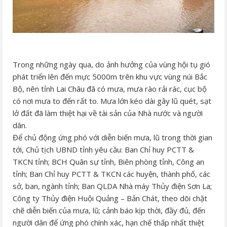
Trong những ngày qua, do ảnh hưởng của vùng hội tụ gió
phát triển lên đến mực 5000m trên khu vực vùng núi Bắc
Bộ, nên tỉnh Lai Châu đã có mưa, mưa rào rải rác, cục bộ
có nơi mưa to đến rất to. Mưa lớn kéo dài gây lũ quét, sạt
lở đất đã làm thiệt hại về tài sản của Nhà nước và người
dân.
Để chủ động ứng phó với diễn biến mưa, lũ trong thời gian
tới, Chủ tịch UBND tỉnh yêu cầu: Ban Chỉ huy PCTT &
TKCN tỉnh; BCH Quân sự tỉnh, Biên phòng tỉnh, Công an
tỉnh; Ban Chỉ huy PCTT & TKCN các huyện, thành phố, các
sở, ban, ngành tỉnh; Ban QLDA Nhà máy Thủy điện Sơn La;
Công ty Thủy điện Huội Quảng – Bản Chát, theo dõi chặt
chẽ diễn biến của mưa, lũ; cảnh báo kịp thời, đầy đủ, đến
người dân để ứng phó chính xác, hạn chế thấp nhất thiệt