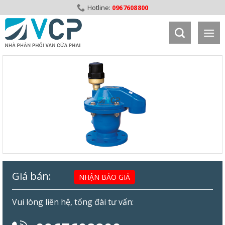
Skip
0967608800
to
content
Giá bán:
NHẬN BÁO GIÁ
Vui lòng liên hệ, tổng đài tư vấn: