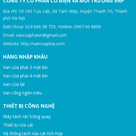
CÔNG TY CỔ PHẦN CƠ ĐIỆN VÀ MÔI TRƯỜNG VNP
Địa chỉ: Số 160 Tựu Liệt, Xã Tam Hiệp, Huyện Thanh Trì, Thành
phố Hà Nội
Điện thoại: 024 666 38 759, Hotline: 0967 60 8800
Email: vancuaphaivn@gmail.com
Website: http://vancuaphai.com
HÀNG NHẬP KHẨU
Van cửa phai 3 mặt kín
Van cửa phai 4 mặt kín
Van cửa lật
Van cổng ngăn triều
THIẾT BỊ CÔNG NGHỆ
Máy tách rác trống quay
Thiết bị rửa cát
Hệ thống tách rửa cát tích hợp