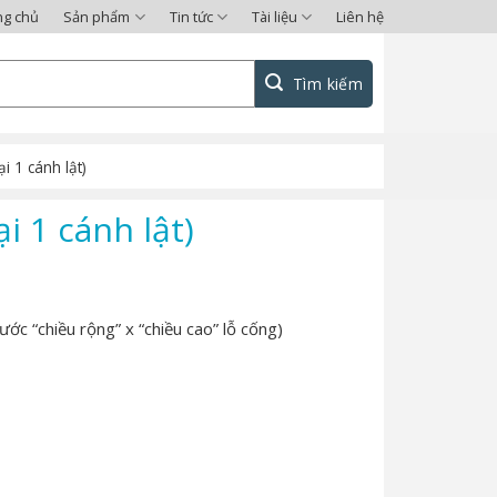
ng chủ
Sản phẩm
Tin tức
Tài liệu
Liên hệ
i 1 cánh lật)
i 1 cánh lật)
ước “chiều rộng” x “chiều cao” lỗ cống)