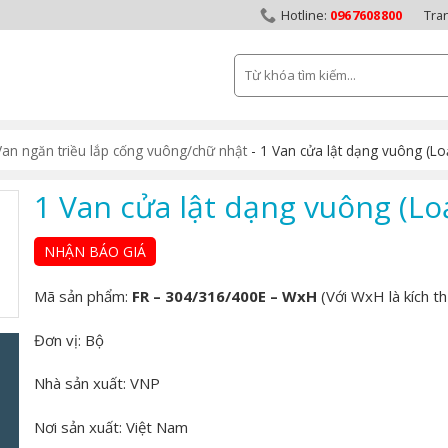
0967608800
Tra
Tìm
kiếm:
Van ngăn triều lắp cống vuông/chữ nhật
-
1 Van cửa lật dạng vuông (Loạ
1 Van cửa lật dạng vuông (Loạ
NHẬN BÁO GIÁ
Mã sản phẩm:
FR – 304/316/400E – WxH
(Với WxH là kích th
Đơn vị: Bộ
Nhà sản xuất:
VNP
Nơi sản xuất:
Việt Nam