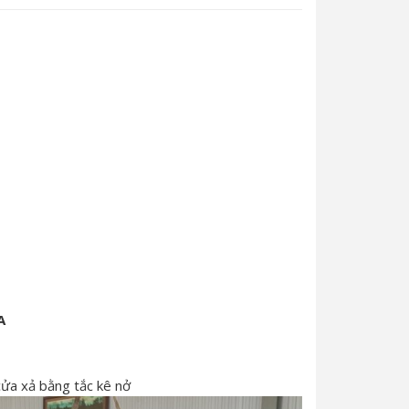
A
cửa xả bằng tắc kê nở