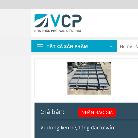
Skip
to
content
TẤT CẢ SẢN PHẨM
Home
-
Giá bán:
NHẬN BÁO GIÁ
Vui lòng liên hệ, tổng đài tư vấn: