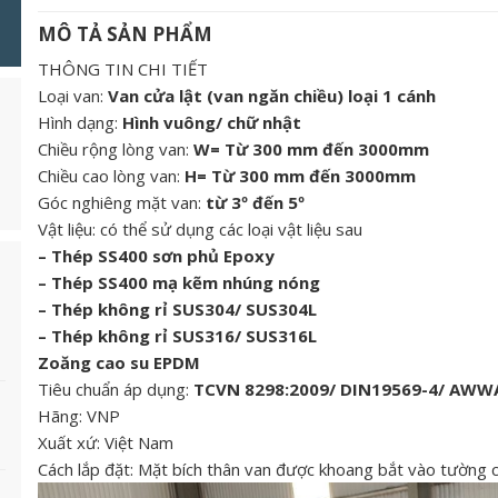
MÔ TẢ SẢN PHẨM
THÔNG TIN CHI TIẾT
Loại van:
Van cửa lật (van ngăn chiều) loại 1 cánh
Hình dạng:
Hình vuông/ chữ nhật
Chiều rộng lòng van:
W= Từ 300 mm đến 3000mm
Chiều cao lòng van:
H= Từ 300 mm đến 3000mm
Góc nghiêng mặt van:
từ 3º đến 5º
Vật liệu: có thể sử dụng các loại vật liệu sau
– Thép SS400 sơn phủ Epoxy
– Thép SS400 mạ kẽm nhúng nóng
– Thép không rỉ SUS304/ SUS304L
– Thép không rỉ SUS316/ SUS316L
Zoăng cao su EPDM
Tiêu chuẩn áp dụng:
TCVN 8298:2009/ DIN19569-4/ AWW
Hãng: VNP
Xuất xứ: Việt Nam
Cách lắp đặt: Mặt bích thân van được khoang bắt vào tường 