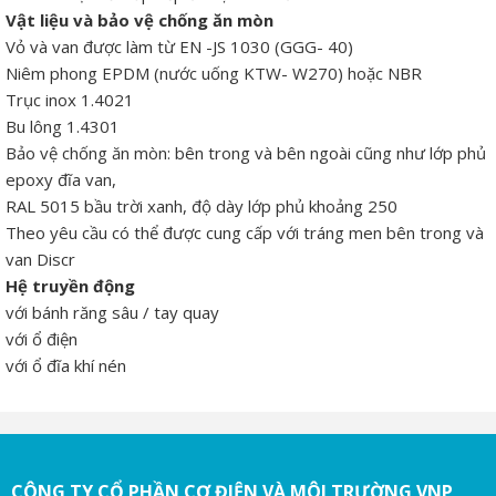
Vật liệu và bảo vệ chống ăn mòn
Vỏ và van được làm từ EN -JS 1030 (GGG- 40)
Niêm phong EPDM (nước uống KTW- W270) hoặc NBR
Trục inox 1.4021
Bu lông 1.4301
Bảo vệ chống ăn mòn: bên trong và bên ngoài cũng như lớp phủ
epoxy đĩa van,
RAL 5015 bầu trời xanh, độ dày lớp phủ khoảng 250
Theo yêu cầu có thể được cung cấp với tráng men bên trong và
van Discr
Hệ truyền động
với bánh răng sâu / tay quay
với ổ điện
với ổ đĩa khí nén
CÔNG TY CỔ PHẦN CƠ ĐIỆN VÀ MÔI TRƯỜNG VNP