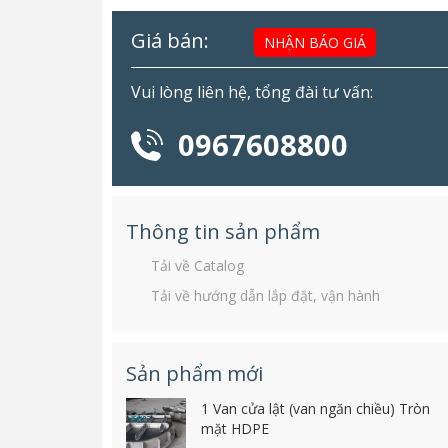
Giá bán:
NHẬN BÁO GIÁ
Vui lòng liên hệ, tổng đài tư vấn:
0967608800
Thông tin sản phẩm
Tải về Catalog
Tải về hướng dẫn lắp đặt, vận hành
Sản phẩm mới
1 Van cửa lật (van ngăn chiều) Tròn
mặt HDPE