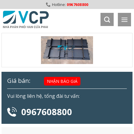
Skip
0967608800
to
content
Giá bán:
NHẬN BÁO GIÁ
Vui lòng liên hệ, tổng đài tư vấn:
0967608800