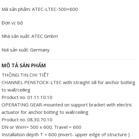
Mã sản phẩm:
ATEC-LTEC-500×600
Đơn vị:
bộ
Nhà sản xuất:
ATEC GmbH
Nơi sản xuất:
Germany
MÔ TẢ SẢN PHẨM
THÔNG TIN CHI TIẾT
CHANNEL PENSTOCK-LTEC with straight sill for anchor bolting
to wall/ceiling
Product no. 01.11.10.10
OPERATING GEAR-mounted on support bracket with electric
actuator for anchor bolting to wall/ceiling
Product no. 08.30.70.10
DN or WxH= 500 x 600; Travel = 600
Installation depth T = 600 (invert- upper edge of structure )