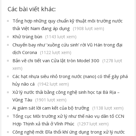
Các bài viết khác:
Tổng hợp những quy chuẩn kỹ thuật môi trường nước
thải Việt Nam đang áp dụng
(1908 lượt xem)
Khử trùng bùn
(1143 lượt xem)
Chuyến bay như ‘xuồng cứu sinh’ rời Vũ Hán trong đại
dịch Corona
(1122 lượt xem)
Bản vẽ chi tiết van Cửa lật tròn Model 300
(1278 lượt
xem)
Các hạt nhựa siêu nhỏ trong nước (nano) có thể gây phá
hủy não cá
(1942 lượt xem)
Xử lý nước thải bằng công nghệ sinh học tại Bà Rịa –
Vũng Tàu
(1901 lượt xem)
Ai giám sát lời cam kết của bộ trưởng
(1138 lượt xem)
Tổng cục Môi trường xử lý như thế nào vụ dân tố CCN
Hợp Thịnh xả thải ở Vĩnh Phúc
(1297 lượt xem)
Công nghệ mới: Đĩa thổi khí ứng dụng trong xử lý nước