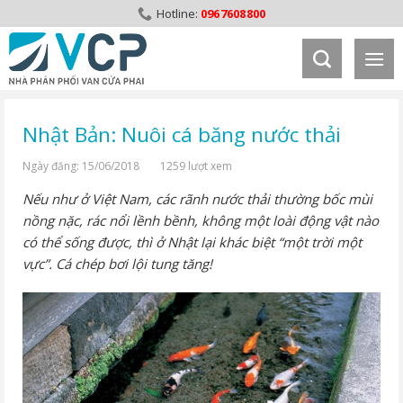
Skip
0967608800
to
content
Nhật Bản: Nuôi cá băng nước thải
Ngày đăng: 15/06/2018
1259 lượt xem
Nếu như ở Việt Nam, các rãnh nước thải thường bốc mùi
nồng nặc, rác nổi lềnh bềnh, không một loài động vật nào
có thể sống được, thì ở Nhật lại khác biệt “một trời một
vực”. Cá chép bơi lội tung tăng!